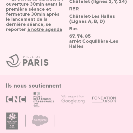
Châtelet (lignes 1, 7, 14)
ouverture 30min avant la
RER
première séance et
fermeture 30min après
Châtelet-Les Halles
le lancement de la
(Lignes A, B, D)
dernière séance, se
Bus
reporter
à notre agenda
67, 74, 85
arrêt Coquillière-Les
Halles
Ville
de
Paris
Ils nous soutiennent