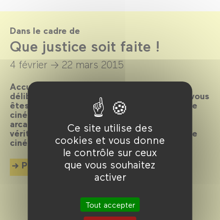
Dans le cadre de
Que justice soit faite !
4 février →
22 mars 2015
Accusés spectateurs, levez-vous ! Après
délibération du jury, le verdict est tombé : vous
êtes déclarés coupables de flagrant délit de
cinéphilie et condamnés à plonger dans les
arcanes de la machine judiciaire. Toute la
Ce site utilise des
vérité, rien que la vérité en 80 plaidoyers de
cookies et vous donne
cinéma.
le contrôle sur ceux
que vous souhaitez
Plus d'info
activer
Tout accepter