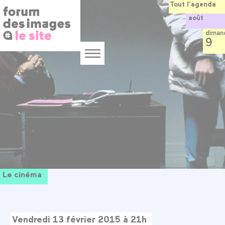
Panneau de gestion des cookies
Aller
Tout l’agenda
au
août
contenu
principal
diman
9
Menu
Le cinéma
Vendredi 13 février 2015 à 21h