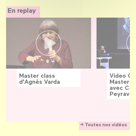
En replay
Master class
Video G
d'Agnès Varda
Masters:
avec Céd
Peyraver
Toutes nos vidéos