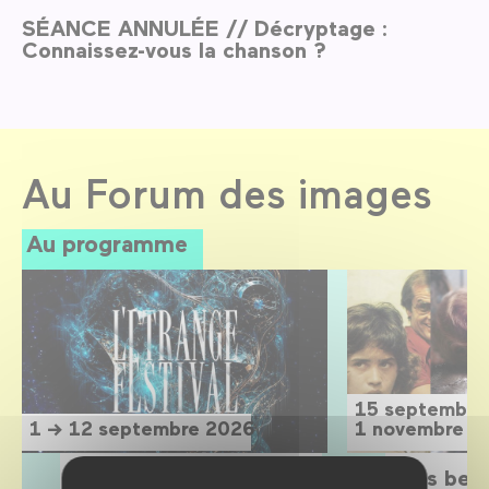
SÉANCE ANNULÉE // Décryptage :
Connaissez-vous la chanson ?
Au Forum des images
Au programme
15 septembre
1 → 12 septembre 2026
1 novembre 2
L'Étrange Festival 2026
Sois belle