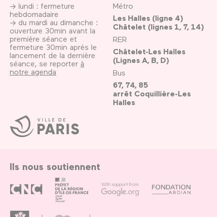
→ lundi : fermeture
Métro
hebdomadaire
Les Halles (ligne 4)
→ du mardi au dimanche :
Châtelet (lignes 1, 7, 14)
ouverture 30min avant la
première séance et
RER
fermeture 30min après le
Châtelet-Les Halles
lancement de la dernière
(Lignes A, B, D)
séance, se reporter
à
notre agenda
Bus
67, 74, 85
arrêt Coquillière-Les
Halles
Ville
de
Paris
Ils nous soutiennent