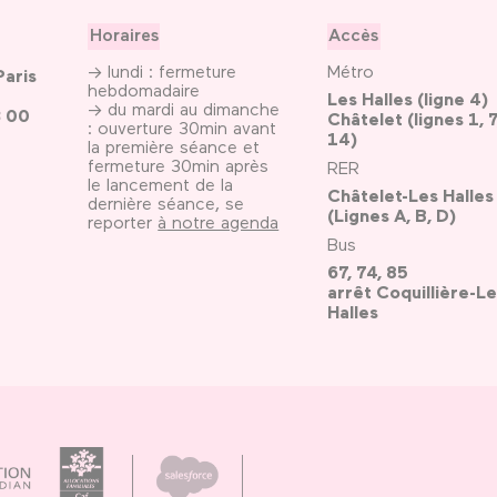
Horaires
Accès
→ lundi : fermeture
Métro
Paris
hebdomadaire
Les Halles (ligne 4)
→ du mardi au dimanche
3 00
Châtelet (lignes 1, 7
: ouverture 30min avant
14)
la première séance et
fermeture 30min après
RER
le lancement de la
Châtelet-Les Halles
dernière séance, se
(Lignes A, B, D)
reporter
à notre agenda
Bus
67, 74, 85
arrêt Coquillière-Le
Halles