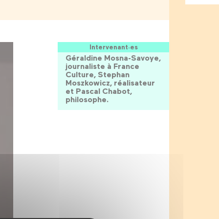
Intervenant·es
Géraldine Mosna-Savoye,
journaliste à France
Culture, Stephan
Moszkowicz, réalisateur
et Pascal Chabot,
philosophe.