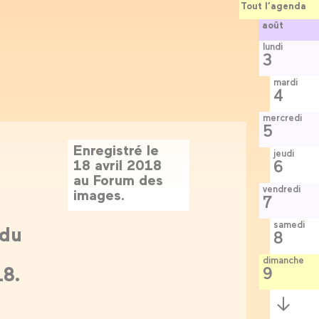
Tout l’agenda
août
lundi
3
mardi
4
mercredi
5
Enregistré le
jeudi
18 avril 2018
6
au Forum des
vendredi
images.
7
samedi
 du
8
dimanche
18.
9
Semaine
suivante