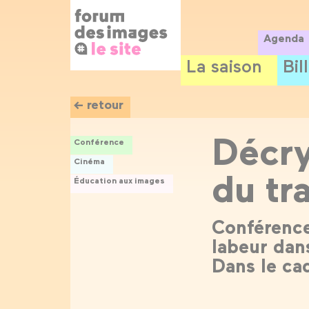
Panneau de gestion des cookies
Aller
au
contenu
Agenda
principal
La saison
Bil
← retour
Décry
Conférence
Cinéma
du tra
Éducation aux images
Conférence 
labeur dan
Dans le ca