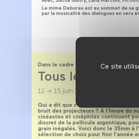
Avec, Sacha Guitry, Lana Marconi, Fictio
Le mime Deburau est au sommet de sa gloir
par la musicalité des dialogues en vers et
Dans le cadre de
Ce site util
Tous les 35 du 
12 → 15 juin 2019
Qui a dit que c’en était fini des bobin
bruit des projecteurs ? À l’heure du 
cinéastes et cinéphiles continuent po
discret de la pellicule argentique, po
grain inégalés. Voici donc le 35mm à l
sélection de choix pour finir l’année 