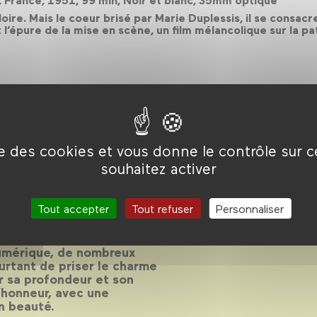
n, France, 1951, 99 min, Noir et blanc, 35mm optique
e. Mais le coeur brisé par Marie Duplessis, il se consacre 
 l’épure de la mise en scène, un film mélancolique sur la pate
ise des cookies et vous donne le contrôle sur 
mois 2019
souhaitez activer
Tout accepter
Tout refuser
Personnaliser
es de films et du doux
numérique, de nombreux
urtant de priser le charme
ur sa profondeur et son
’honneur, avec une
en beauté.