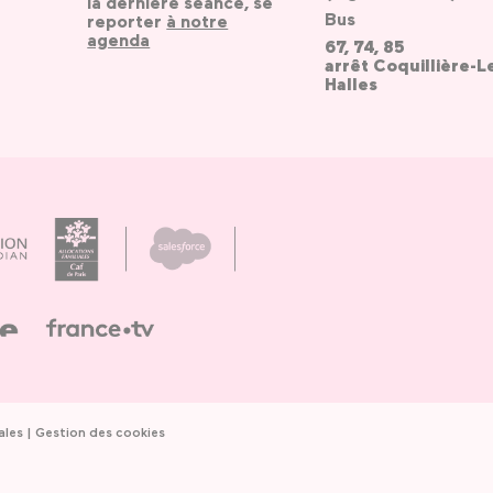
la dernière séance, se
Bus
reporter
à notre
agenda
67, 74, 85
arrêt Coquillière-L
Halles
ales
Gestion des cookies