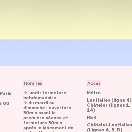
Horaires
Accès
s
→ lundi : fermeture
Métro
Paris
hebdomadaire
Les Halles (ligne 4)
→ du mardi au
3 00
Châtelet (lignes 1, 
dimanche : ouverture
14)
30min avant la
RER
première séance et
fermeture 30min
Châtelet-Les Halle
après le lancement de
(Lignes A, B, D)