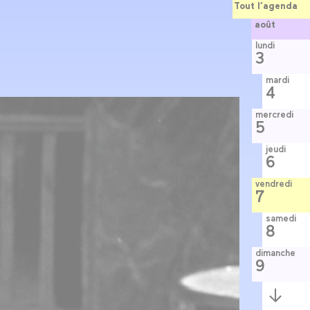
Tout l’agenda
août
lundi
3
mardi
4
mercredi
5
jeudi
6
vendredi
7
samedi
8
dimanche
9
Semaine
suivante