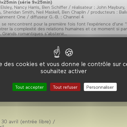
. 3×25min (série 9×25min)
 Elsley, Nancy Harris, Ben Schiffer / réalisateur : John Maybury
n, Sheridan Smith, Neil Maskell, Ben Chaplin / producteurs : Ba
tainment One / diffuseur G.-B. : Channel 4
 rencontrent pour la première fois font l’expérience d’une "b
ntrer la complexité des relations humaines et ce moment si par
s. Grands romantiques s’abstenir…
ise des cookies et vous donne le contrôle sur 
souhaitez activer
son 5
Tout accepter
Tout refuser
Personnaliser
30 avril (entrée libre) /
ril