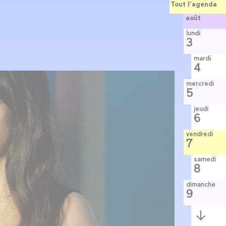
Tout l’agenda
août
lundi
3
mardi
4
mercredi
5
jeudi
6
vendredi
7
samedi
8
dimanche
9
Semaine
suivante