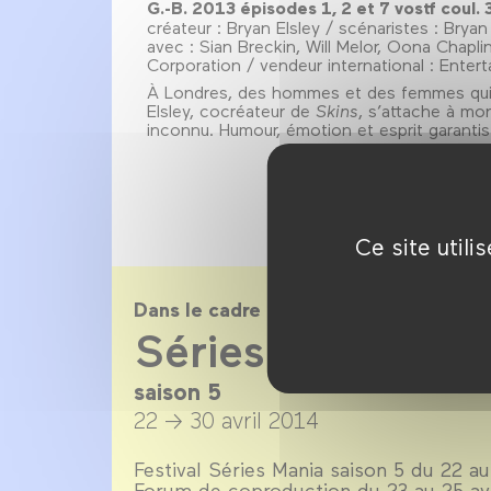
G.-B. 2013 épisodes 1, 2 et 7 vostf coul
créateur : Bryan Elsley / scénaristes : Bryan
avec : Sian Breckin, Will Melor, Oona Chapli
Corporation / vendeur international : Enter
À Londres, des hommes et des femmes qui se
Elsley, cocréateur de
Skins
, s’attache à mo
inconnu. Humour, émotion et esprit garanti
Ce site util
Dans le cadre de
Séries Mania sai
saison 5
22 → 30 avril 2014
Festival Séries Mania saison 5 du 22 au 
Forum de coproduction du 23 au 25 av