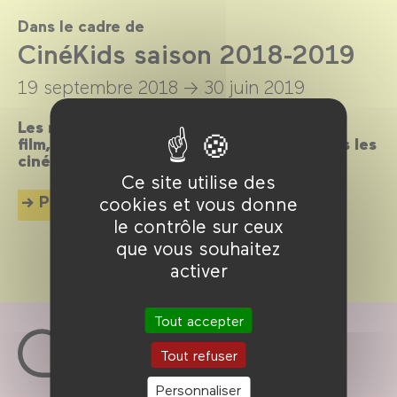
Dans le cadre de
CinéKids saison 2018-2019
19 septembre 2018 →
30 juin 2019
Les mercredis et dimanches après-midi, un
film, un goûter et des animations pour tous les
cinéphiles en herbe de 18 mois à 8 ans !
Ce site utilise des
Plus d'info
cookies et vous donne
le contrôle sur ceux
que vous souhaitez
activer
Tout accepter
Tout refuser
Personnaliser