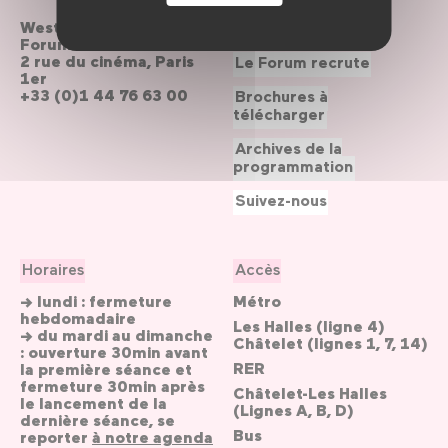
Westfield
Contactez-nous
Forum des Halles
2 rue du cinéma, Paris
Le Forum recrute
1er
+33 (0)1 44 76 63 00
Brochures à
télécharger
Archives de la
programmation
Suivez-nous
Horaires
Accès
→ lundi : fermeture
Métro
hebdomadaire
Les Halles (ligne 4)
→ du mardi au dimanche
Châtelet (lignes 1, 7, 14)
: ouverture 30min avant
RER
la première séance et
fermeture 30min après
Châtelet-Les Halles
le lancement de la
(Lignes A, B, D)
dernière séance, se
Bus
reporter
à notre agenda