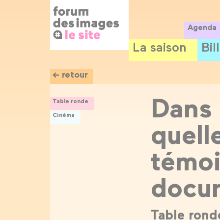
Panneau de gestion des cookies
Aller
au
contenu
Agenda
principal
La saison
Bil
← retour
Dans 
Table ronde
Cinéma
quell
témoi
docu
Table rond