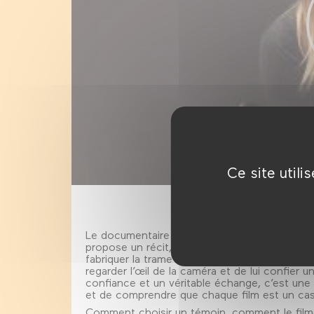
Ce site util
Le documentaire est une plongée dans le réel
propose un récit, celui d’une vie, d’une avent
fabriquer la trame de ces documentaires, il f
regarder l’œil de la caméra et de lui confier u
confiance et un véritable échange, c’est une r
et de comprendre que chaque film est un cas p
Comment choisir un témoin, comment le film