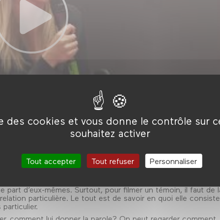
ise des cookies et vous donne le contrôle sur 
souhaitez activer
Tout accepter
Tout refuser
Personnaliser
 et parfois dans l’intime. Il est comme une photographie qui
ure, d’un pan de mémoire collective ou d’une injustice. Pour
aut des témoins, des témoins capables de se laisser filmer, de
ne part d’eux-mêmes. Surtout, pour filmer un témoin, il faut de l
elation particulière. Le tout est de savoir en quoi elle consiste
articulier.
er, comment lui donner la parole? On peut regarder comment