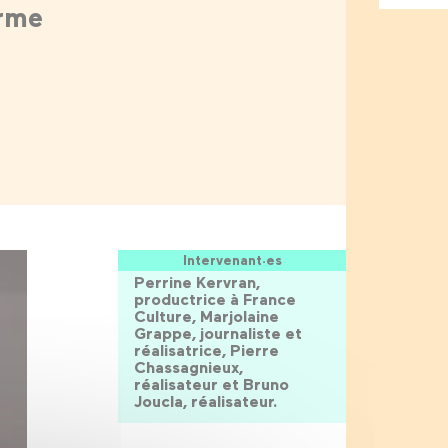
orme
Intervenant·es
Perrine Kervran,
productrice à France
Culture, Marjolaine
Grappe, journaliste et
réalisatrice, Pierre
Chassagnieux,
réalisateur et Bruno
Joucla, réalisateur.