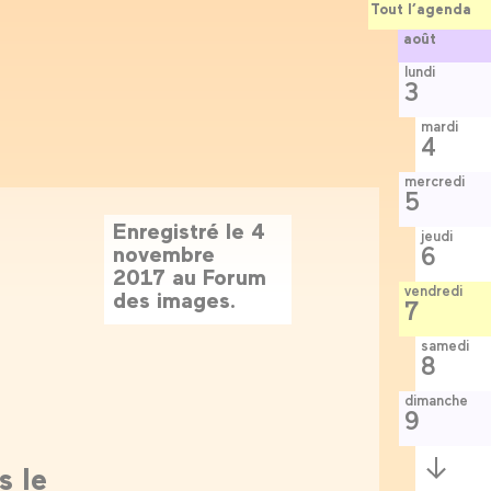
Tout l’agenda
août
lundi
3
mardi
4
mercredi
5
Enregistré le 4
jeudi
novembre
6
2017 au Forum
vendredi
des images.
7
samedi
8
dimanche
9
Semaine
s le
suivante