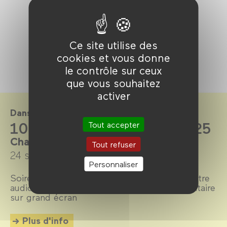
Ce site utilise des
cookies et vous donne
le contrôle sur ceux
que vous souhaitez
activer
Dans le cadre de
100% doc saison 2024-2025
Tout accepter
Chaque mardi
Tout refuser
24 septembre 2024 →
6 juillet 2025
Personnaliser
Soirées 100% doc + Les rendez-vous du Centre
audiovisuel Simone de Beauvoir + Documentaire
sur grand écran
Plus d'info