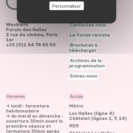
Personnaliser
Westfield
Contactez-nous
Forum des Halles
2 rue du cinéma, Paris
Le Forum recrute
1er
+33 (0)1 44 76 63 00
Brochures à
télécharger
Archives de la
programmation
Suivez-nous
Horaires
Accès
→ lundi : fermeture
Métro
hebdomadaire
Les Halles (ligne 4)
→ du mardi au dimanche :
Châtelet (lignes 1, 7, 14)
ouverture 30min avant la
RER
première séance et
fermeture 30min après
Châtelet-Les Halles