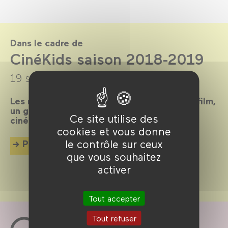
Dans le cadre de
CinéKids saison 2018-2019
19 septembre 2018 →
30 juin 2019
Les mercredis et dimanches après-midi, un film,
un goûter et des animations pour tous les
Ce site utilise des
cinéphiles en herbe de 18 mois à 8 ans !
cookies et vous donne
le contrôle sur ceux
Plus d'info
que vous souhaitez
activer
Tout accepter
Tout refuser