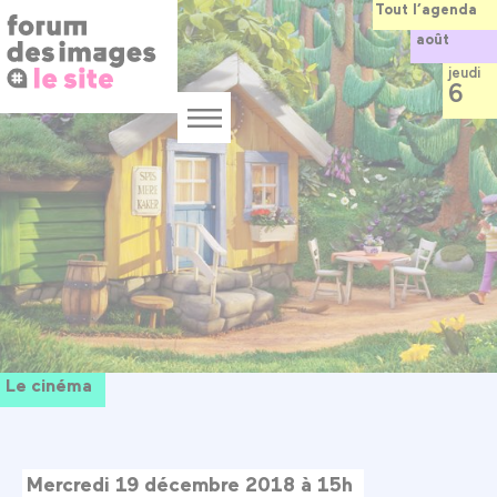
Panneau de gestion des cookies
Aller
Tout l’agenda
au
août
contenu
principal
jeudi
6
Menu
Le cinéma
Mercredi 19 décembre 2018 à 15h