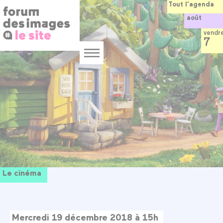
Panneau de gestion des cookies
Aller
Tout l’agenda
au
août
contenu
principal
vendr
7
Menu
Le cinéma
Mercredi 19 décembre 2018 à 15h