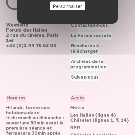
Personnaliser
Westfield
Contactez-nous
Forum des Halles
2 rue du cinéma, Paris
Le Forum recrute
1er
+33 (0)1 44 76 63 00
Brochures à
télécharger
Archives de la
programmation
Suivez-nous
Horaires
Accès
→ lundi : fermeture
Métro
hebdomadaire
Les Halles (ligne 4)
→ du mardi au dimanche :
Châtelet (lignes 1, 7, 14)
ouverture 30min avant la
RER
première séance et
fermeture 30min après
Châtelet-Les Halles