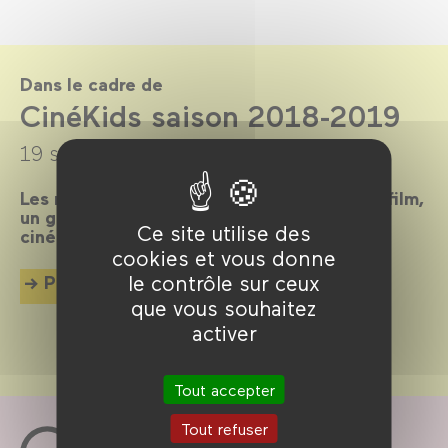
Dans le cadre de
CinéKids saison 2018-2019
19 septembre 2018 →
30 juin 2019
Les mercredis et dimanches après-midi, un film,
un goûter et des animations pour tous les
Ce site utilise des
cinéphiles en herbe de 18 mois à 8 ans !
cookies et vous donne
le contrôle sur ceux
Plus d'info
que vous souhaitez
activer
Tout accepter
Tout refuser