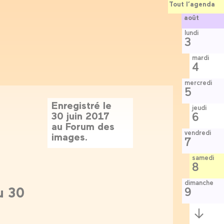
Tout l’agenda
août
lundi
3
mardi
4
mercredi
5
Enregistré le
jeudi
30 juin 2017
6
au Forum des
vendredi
images.
7
samedi
8
dimanche
u 30
9
Semaine
suivante