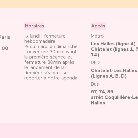
Horaires
Accès
→ lundi : fermeture
Métro
Paris
hebdomadaire
Les Halles (ligne 4)
→ du mardi au dimanche
3 00
Châtelet (lignes 1, 7
: ouverture 30min avant
14)
la première séance et
fermeture 30min après
RER
le lancement de la
Châtelet-Les Halles
dernière séance, se
(Lignes A, B, D)
reporter
à notre agenda
Bus
67, 74, 85
arrêt Coquillière-Le
Halles