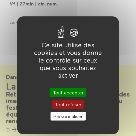
Vf | 27min | cin. num.
Les Météos d’Antoine
Ce site utilise des
cookies et vous donne
le contrôle sur ceux
que vous souhaitez
activer
Dans le cadre de
La Quinzaine en salle 2024
Tout accepter
Retrouvez la sélection 2024 au Forum des
images pour une version augmentée du
Tout refuser
festival: projections en présence des
équipes de films, master class,
Personnaliser
rencontres…
5 → 16 juin 2024