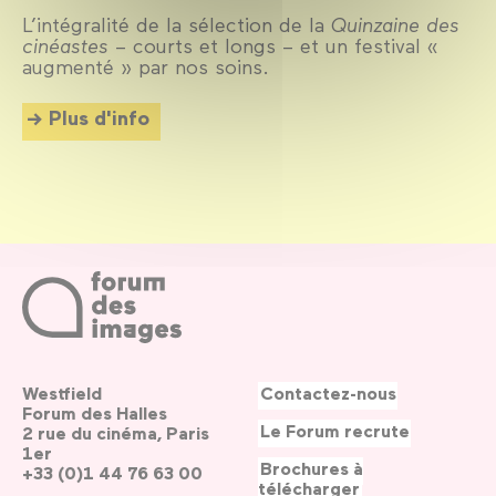
L’intégralité de la sélection de la
Quinzaine des
cinéastes
– courts et longs – et un festival «
augmenté » par nos soins.
Plus d'info
Westfield
Contactez-nous
Forum des Halles
Le Forum recrute
2 rue du cinéma, Paris
1er
Brochures à
+33 (0)1 44 76 63 00
télécharger