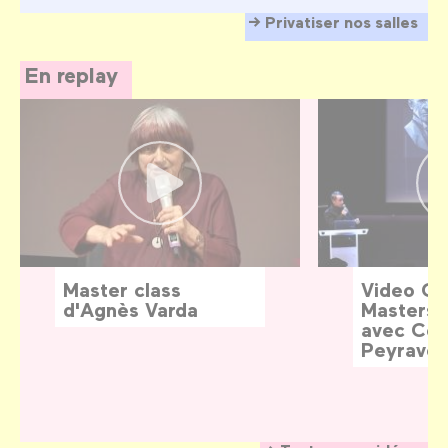
Privatiser nos salles
En replay
Master class
Video G
d'Agnès Varda
Masters:
avec Céd
Peyraver