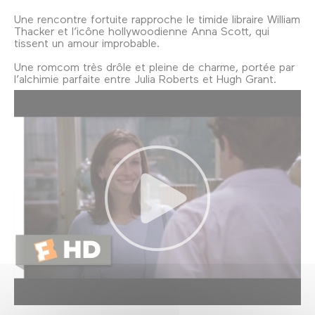
Une rencontre fortuite rapproche le timide libraire William
Thacker et l’icône hollywoodienne Anna Scott, qui
tissent un amour improbable.
Une romcom très drôle et pleine de charme, portée par
l’alchimie parfaite entre Julia Roberts et Hugh Grant.