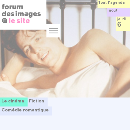
Panneau de gestion des cookies
Aller
Tout l’agenda
au
août
contenu
principal
jeudi
6
Menu
Le cinéma
Fiction
Comédie romantique