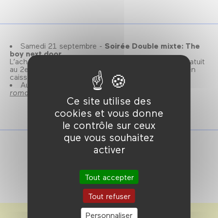
Samedi 21 septembre -
Soirée Double mixte: The
boy next door.
L’achat d’un billet pour un des films donne accès gratuit
au 2e, dans la limite des places disponibles (retrait en
caisse le jour de la projection).
Autre film de la soirée Double Mixte :
Vacances
romaines
à 18h30.
Ce site utilise des
cookies et vous donne
le contrôle sur ceux
que vous souhaitez
activer
Tout accepter
Tout refuser
Personnaliser