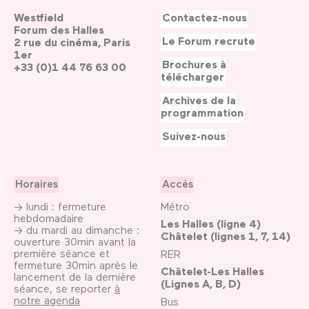
Westfield
Contactez-nous
Forum des Halles
Le Forum recrute
2 rue du cinéma, Paris
1er
Brochures à
+33 (0)1 44 76 63 00
télécharger
Archives de la
programmation
Suivez-nous
Horaires
Accès
→ lundi : fermeture
Métro
hebdomadaire
Les Halles (ligne 4)
→ du mardi au dimanche :
Châtelet (lignes 1, 7, 14)
ouverture 30min avant la
première séance et
RER
fermeture 30min après le
Châtelet-Les Halles
lancement de la dernière
(Lignes A, B, D)
séance, se reporter
à
notre agenda
Bus