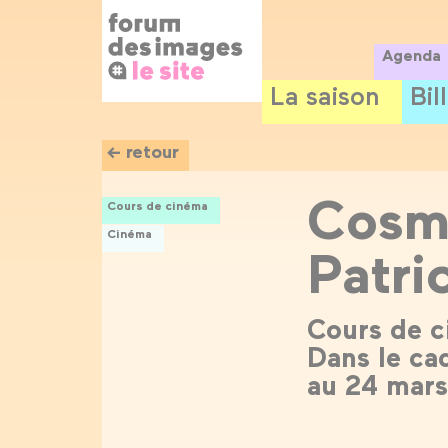
Panneau de gestion des cookies
Aller
au
contenu
Agenda
principal
La saison
Bil
← retour
Cosmo
Cours de cinéma
Cinéma
Patri
Cours de c
Dans le ca
au 24 mars