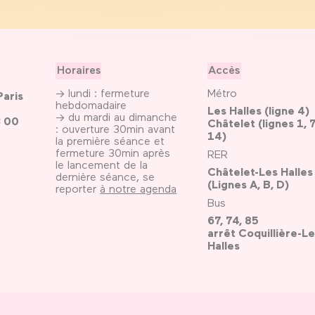
Horaires
Accès
→ lundi : fermeture
Métro
Paris
hebdomadaire
Les Halles (ligne 4)
→ du mardi au dimanche
3 00
Châtelet (lignes 1, 7
: ouverture 30min avant
14)
la première séance et
fermeture 30min après
RER
le lancement de la
Châtelet-Les Halles
dernière séance, se
(Lignes A, B, D)
reporter
à notre agenda
Bus
67, 74, 85
arrêt Coquillière-Le
Halles