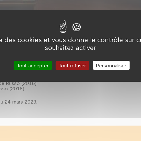
ise des cookies et vous donne le contrôle sur 
souhaitez activer
 Marvel, s’est consacrée depuis quinze ans à la constitution
t un multivers. Comment comprendre ce projet cosmique ?
Tout accepter
Tout refuser
Personnaliser
r (2013)
oe Russo (2016)
sso (2018)
 au 24 mars 2023.