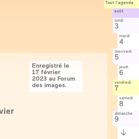
Tout l’agenda
août
lundi
3
mardi
4
mercredi
5
Enregistré le
jeudi
17 février
6
2023 au Forum
vendredi
des images.
7
samedi
8
vier
dimanche
9
Semaine
suivante