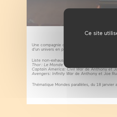
Ce site util
Une compagnie cinématographique, les Studios
d’un univers en passe de devenir maintenan
Liste non-exhaustive des films mentionnés:
Thor : Le Monde des ténèbres de
Alan Taylo
Captain America: Civil War
de Anthony et J
Avengers: Infinity War
de Anthony et Joe Ru
Thématique Mondes parallèles, du 18 janvier