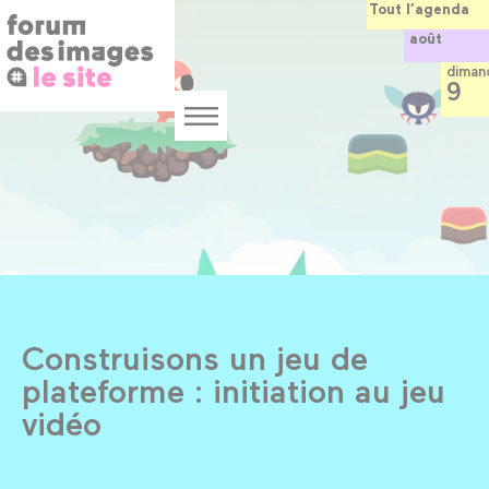
Panneau de gestion des cookies
Aller
Tout l’agenda
au
août
contenu
principal
diman
9
Menu
Construisons un jeu de
plateforme : initiation au jeu
vidéo