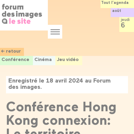
Panneau de gestion des cookies
Aller
Tout l’agenda
au
août
contenu
principal
jeudi
6
Menu
← retour
Conférence
Cinéma
Jeu vidéo
Enregistré le 18 avril 2024 au Forum
des images.
Conférence Hong
Kong connexion:
Le territoire