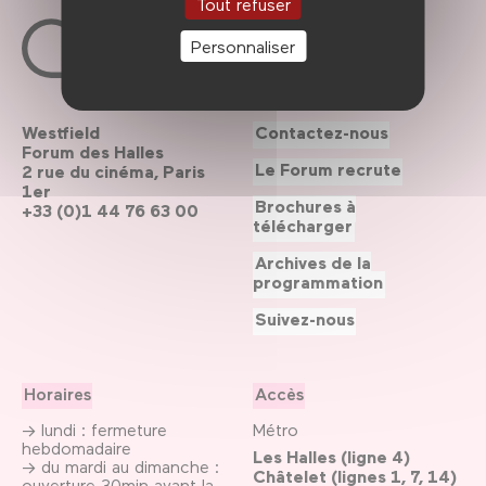
Tout refuser
Personnaliser
Westfield
Contactez-nous
Forum des Halles
Le Forum recrute
2 rue du cinéma, Paris
1er
Brochures à
+33 (0)1 44 76 63 00
télécharger
Archives de la
programmation
Suivez-nous
Horaires
Accès
→ lundi : fermeture
Métro
hebdomadaire
Les Halles (ligne 4)
→ du mardi au dimanche :
Châtelet (lignes 1, 7, 14)
ouverture 30min avant la