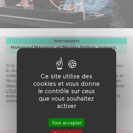
Intervenants
Mohamed Magassa, et Nicolas Pellion, auteurs.
Si le rap est toujours une affaire ambigüe de rimes avec
le réel, celui des années 2010 a, plus que jamais,
Ce site utilise des
embrassé la fiction. C’est ce que Mohamed Magassa et
Nicolas Pellion, qui sondent ensemble le rap américain
cookies et vous donne
depuis plus d’une décennie, font apparaître dans le livre
le contrôle sur ceux
L’Enfer sur Terre – Une décennie de rap-fiction
et
explorent durant cette séance notamment axée sur le
que vous souhaitez
thème de la prison.
activer
Tout accepter