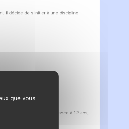
il décide de s'initier à une discipline
re un véritable combat…
ceux que vous
à Dinard, il découvre le breakdance à 12 ans,