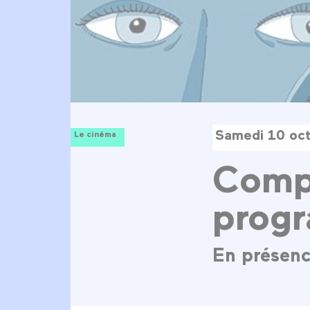
Samedi 10 oc
Le cinéma
Compé
prog
En présenc