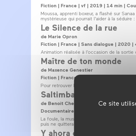
Fiction | France | vf | 2019 | 14 min | Co
Moussa, apprenti boxeur, a flashé sur Sanaa 
mystérieuse qui pourrait l'aider à la séduire :
Le Silence de la rue
de Marie Opron
Fiction | France | Sans dialogue | 2020 | 
Animation réalisée à l’occasion de la sortie
Maître de ton monde
de Maxence Genestier
Fiction | France | vf | 2020 | 10 min | Co
Pour retrouver l’amour de sa vie, Eden doit 
Saltimbanque
Ce site util
de Benoit Chevalier
Documentaire | France | vf | 2019 | 18 m
La foule, la musique, le bitume. Et puis, un 
puis ne quittera plus jamais le monde de la r
Y ahora qué