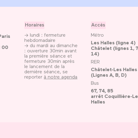
Horaires
Accès
→ lundi : fermeture
Métro
Paris
hebdomadaire
Les Halles (ligne 4)
→ du mardi au dimanche
3 00
Châtelet (lignes 1, 7
: ouverture 30min avant
14)
la première séance et
fermeture 30min après
RER
le lancement de la
Châtelet-Les Halles
dernière séance, se
(Lignes A, B, D)
reporter
à notre agenda
Bus
67, 74, 85
arrêt Coquillière-Le
Halles