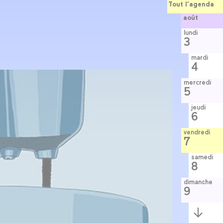
Tout l’agenda
août
lundi
3
mardi
4
mercredi
5
jeudi
6
vendredi
7
samedi
8
dimanche
9
Semaine
suivante