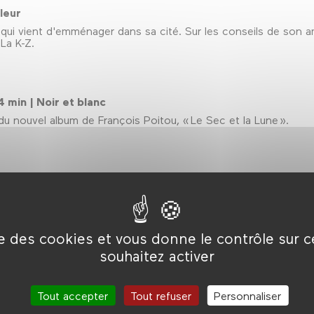
uleur
qui vient d'emménager dans sa cité. Sur les conseils de son ami, 
 La K-Z.
4 min | Noir et blanc
 du nouvel album de François Poitou, « Le Sec et la Lune ».
uleur
se confronter à la réalité en trouvant un travail, qui s’avère êt
ise des cookies et vous donne le contrôle sur 
souhaitez activer
in | Couleur
show, celui de William. Il a toujours voulu danser. Gamin paumé 
ue.
Tout accepter
Tout refuser
Personnaliser