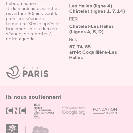
hebdomadaire
Les Halles (ligne 4)
→ du mardi au dimanche :
Châtelet (lignes 1, 7, 14)
ouverture 30min avant la
première séance et
RER
fermeture 30min après le
Châtelet-Les Halles
lancement de la dernière
(Lignes A, B, D)
séance, se reporter
à
notre agenda
Bus
67, 74, 85
arrêt Coquillière-Les
Halles
Ville
de
Paris
Ils nous soutiennent