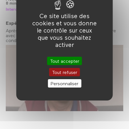
8 min
Couleur
Interdit - 12 ans
Ce site utilise des
cookies et vous donne
Expérimental
le contrôle sur ceux
Après
Issues with my other Half
, Anna Vasof explore
avec fantaisie les actions contraires à la bonne
que vous souhaitez
conduite.
activer
Tout accepter
Tout refuser
Personnaliser