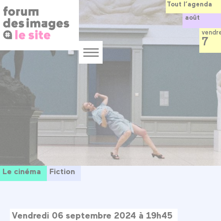
Panneau de gestion des cookies
Aller
Tout l’agenda
au
août
contenu
principal
vendr
7
Menu
Le cinéma
Fiction
Vendredi 06 septembre 2024 à 19h45