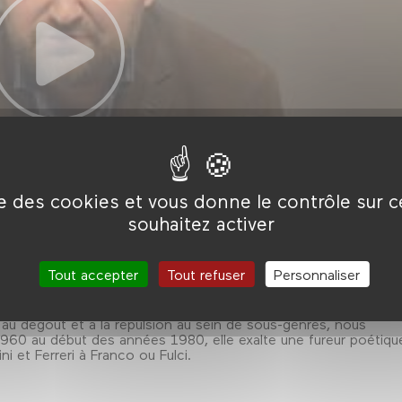
ise des cookies et vous donne le contrôle sur 
souhaitez activer
Tout accepter
Tout refuser
Personnaliser
e au dégoût et à la répulsion au sein de sous-genres, nous
60 au début des années 1980, elle exalte une fureur poétiqu
i et Ferreri à Franco ou Fulci.