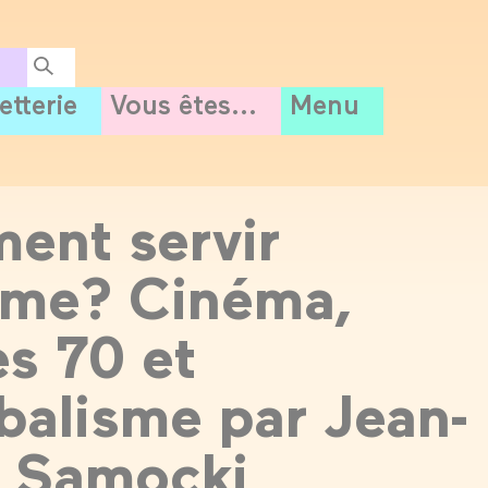
letterie
Vous êtes...
Menu
ent servir
mme? Cinéma,
s 70 et
balisme par Jean-
e Samocki