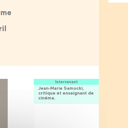
isme
il
Intervenant
Jean-Marie Samocki,
critique et enseignant de
cinéma.