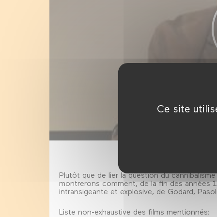
Ce site util
Plutôt que de lier la question du cannibalism
montrerons comment, de la fin des années 19
intransigeante et explosive, de Godard, Pasolin
Liste non-exhaustive des films mentionnés: