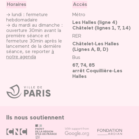
Horaires
Accès
→ lundi : fermeture
Métro
hebdomadaire
Les Halles (ligne 4)
→ du mardi au dimanche :
Châtelet (lignes 1, 7, 14)
ouverture 30min avant la
première séance et
RER
fermeture 30min après le
Châtelet-Les Halles
lancement de la dernière
(Lignes A, B, D)
séance, se reporter
à
notre agenda
Bus
67, 74, 85
arrêt Coquillière-Les
Halles
Ville
de
Paris
Ils nous soutiennent