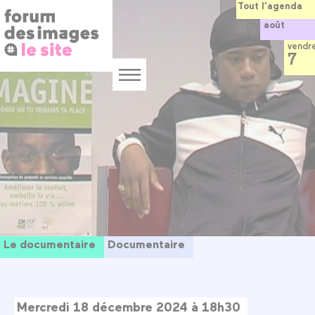
Panneau de gestion des cookies
Aller
Tout l’agenda
au
août
contenu
principal
vendr
7
Menu
Le documentaire
Documentaire
Mercredi 18 décembre 2024 à 18h30