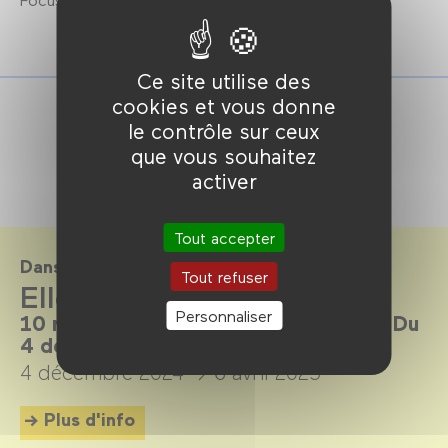
Ce site utilise des
cookies et vous donne
le contrôle sur ceux
que vous souhaitez
activer
Tout accepter
Dans le cadre de
Tout refuser
Elles sont là pour rester
Personnaliser
10 réalisatrices aujourd’hui en France. Du
4 décembre 2024 au 6 avril 2025.
4 décembre 2024 →
6 avril 2025
Plus d'info