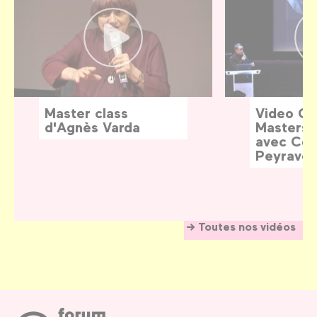
Master class
Video G
d'Agnès Varda
Masters:
avec Céd
Peyraver
Toutes nos vidéos