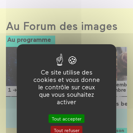
Au Forum des images
Au programme
Ce site utilise des
cookies et vous donne
15 septembre
le contrôle sur ceux
1 → 12 septembre 2026
1 novembre 2
que vous souhaitez
activer
L'Étrange Festival 2026
Sois belle
Tout accepter
Tout refuser
La saison