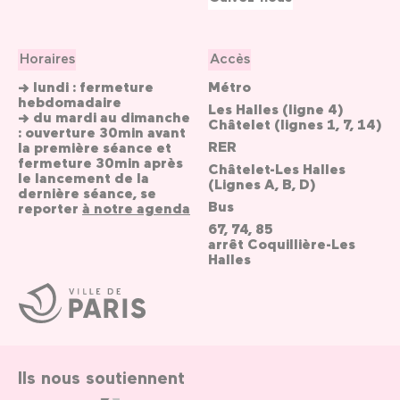
Horaires
Accès
→ lundi : fermeture
Métro
hebdomadaire
Les Halles (ligne 4)
→ du mardi au dimanche
Châtelet (lignes 1, 7, 14)
: ouverture 30min avant
RER
la première séance et
fermeture 30min après
Châtelet-Les Halles
le lancement de la
(Lignes A, B, D)
dernière séance, se
Bus
reporter
à notre agenda
67, 74, 85
arrêt Coquillière-Les
Halles
Ville
de
Paris
Ils nous soutiennent