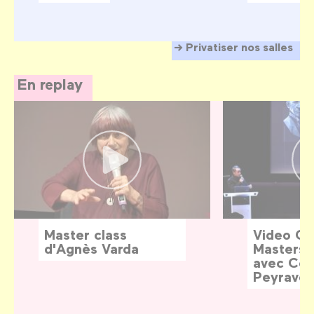
Privatiser nos salles
En replay
Master class
Video G
d'Agnès Varda
Masters:
avec Céd
Peyraver