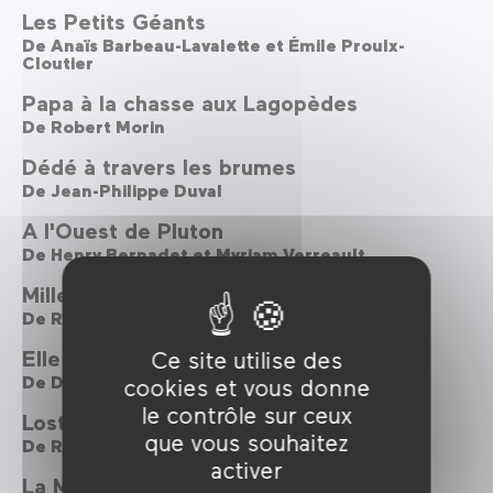
Les Petits Géants
De
Anaïs Barbeau-Lavalette et Émile Proulx-
Cloutier
Papa à la chasse aux Lagopèdes
De
Robert Morin
Dédé à travers les brumes
De
Jean-Philippe Duval
A l'Ouest de Pluton
De
Henry Bernadet et Myriam Verreault
Mille neuf cent quatre-vingt-un
De
Ricardo Trogi
Elle veut le chaos
Ce site utilise des
De
Denis Côté
cookies et vous donne
le contrôle sur ceux
Lost Song
que vous souhaitez
De
Rodrigue Jean
activer
La Mémoire des anges