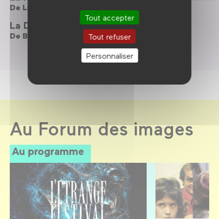
De
Luc Bourdon
Tout accepter
La Donation
De
Bernard Emond
Tout refuser
Personnaliser
Au Forum des images
Au programme