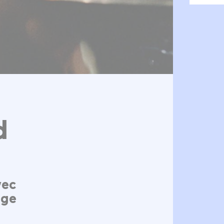
d
vec
nge