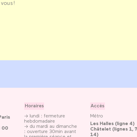
 vous !
Horaires
Accès
→ lundi : fermeture
Métro
Paris
hebdomadaire
Les Halles (ligne 4)
→ du mardi au dimanche
3 00
Châtelet (lignes 1, 7
: ouverture 30min avant
14)
la première séance et