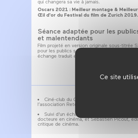
qui changera sa vie à jamais.
Oscars 2021 : Meilleur montage & Meilleur
Œil d'or du Festival du film de Zurich 2019.
Séance adaptée pour les public
et malentendants
Film projeté en version originale sous-titrée
pour les publics sourds et malentendants). Su
échange traduit en langue des signes françai
Ce site util
Ciné-club du Collectif 50/50 en partenari
l’association Retour d’image.
Suivi d'un échange co-animé par Barbara 
docteure en cinéma, et Sébastien Picout, éd
critique de cinéma.