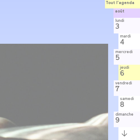
Tout l’agenda
août
lundi
3
mardi
4
mercredi
5
jeudi
6
vendredi
7
samedi
8
dimanche
9
Semaine
suivante