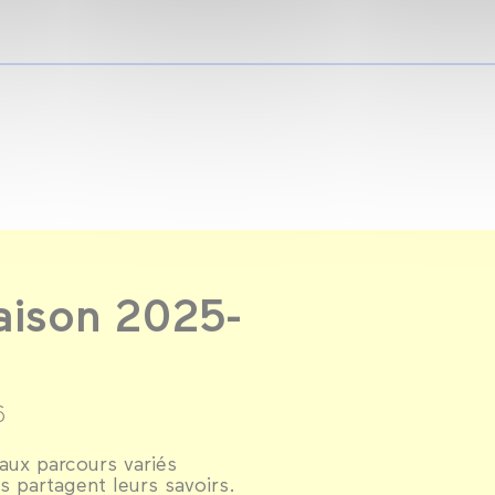
aison 2025-
6
 aux parcours variés
s partagent leurs savoirs.