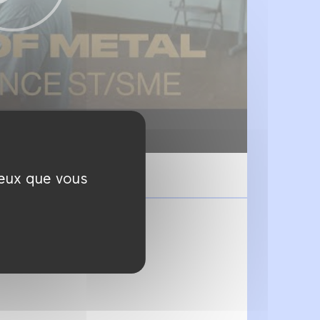
ceux que vous
s signes française
 par
vélotypie
.