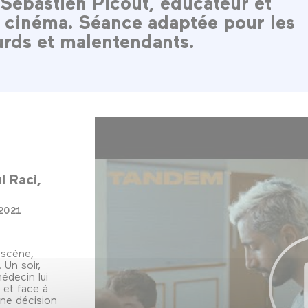
 Sébastien Picout, éducateur et
e cinéma. Séance adaptée pour les
urds et malentendants.
l Raci
2021
 scène,
 Un soir,
édecin lui
 et face à
ne décision