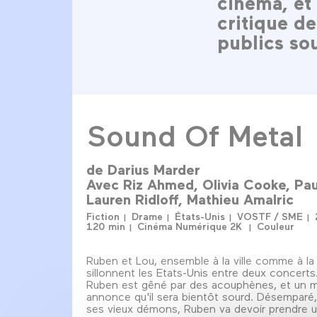
cinéma, et
critique d
publics so
Sound Of Metal
de
Darius Marder
Avec
Riz Ahmed
Olivia Cooke
Pau
Lauren Ridloff
Mathieu Amalric
Fiction
Drame
États-Unis
VOSTF / SME
120 min
Cinéma Numérique 2K
Couleur
Ruben et Lou, ensemble à la ville comme à la
sillonnent les Etats-Unis entre deux concerts.
Ruben est gêné par des acouphènes, et un m
annonce qu'il sera bientôt sourd. Désemparé,
ses vieux démons, Ruben va devoir prendre u