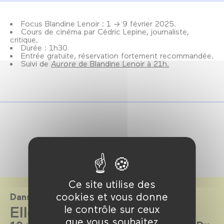
Focus Blandine Lenoir : 1 → 9 février 2025.
Cours de cinéma par Cédric Lepine, journaliste,
critique.
Durée : 1h30
Entrée gratuite, réservation fortement recommandée.
Suivi de
Aurore
de Blandine Lenoir à 21h.
Ce site utilise des
cookies et vous donne
Dans le cadre de
Elles sont là pour rester
le contrôle sur ceux
que vous souhaitez