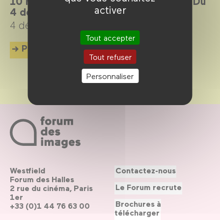
10 réalisatrices aujourd’hui en France. Du
activer
4 décembre 2024 au 6 avril 2025.
4 décembre 2024 →
6 avril 2025
Tout accepter
Plus d'info
Tout refuser
Personnaliser
Westfield
Contactez-nous
Forum des Halles
Le Forum recrute
2 rue du cinéma, Paris
1er
Brochures à
+33 (0)1 44 76 63 00
télécharger