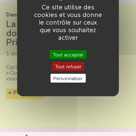
Ce site utilise des
cookies et vous donne
Dans le cadre de
La Cinémathèque du
le contrôle sur ceux
que vous souhaitez
documentaire par la Bpi -
activer
Printemps 2025
1 avril →
13 juillet 2025
Tout accepter
Cycles « Si la Bulgarie m’était contée » et
Tout refuser
« Outsiders : rebelles, excentriques,
visionnaires ».
Personnaliser
Plus d'info