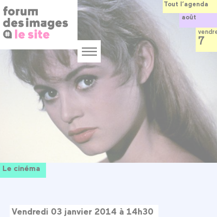
Panneau de gestion des cookies
Aller
Tout l’agenda
au
août
contenu
principal
vendr
7
Menu
Le cinéma
Vendredi 03 janvier 2014 à 14h30