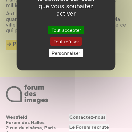
milliers de films.
que vous souhaitez
activer
Autour d’un réalisateur, d’un acteur, d’un
quartier, d’une époque ou d’un thème, CinéMa
ville propose chaque mois une exploration de ce
qui palpite dans la cité.
Tout accepter
Tout refuser
Plus d'info
Personnaliser
Westfield
Contactez-nous
Forum des Halles
Le Forum recrute
2 rue du cinéma, Paris