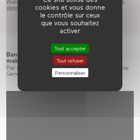
Wallace & Gromit : La palme de la vengeance.
cookies et vous donne
Vendredi 29 novembre à 20h
le contrôle sur ceux
que vous souhaitez
activer
Tout accepter
Bande annonce de la 21e édition : le
making-of
Tout refuser
Par les élèves du DNMADe de L'Institut Sainte
Personnaliser
Geneviève.