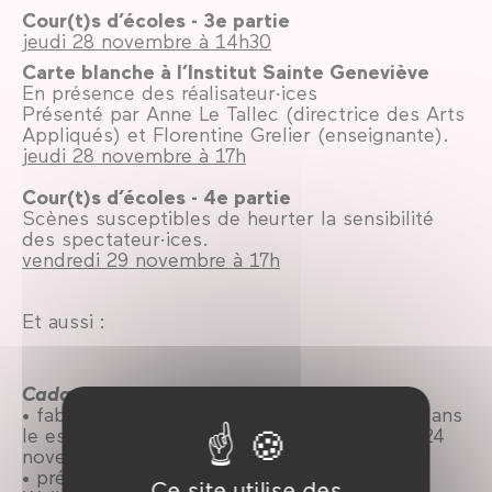
Cour(t)s d’écoles - 3e partie
jeudi 28 novembre à 14h30
Carte blanche à l’Institut Sainte Geneviève
En présence des réalisateur·ices
Présenté par Anne Le Tallec (directrice des Arts
Appliqués) et Florentine Grelier (enseignante).
jeudi 28 novembre à 17h
Cour(t)s d’écoles - 4e partie
Scènes susceptibles de heurter la sensibilité
des spectateur·ices.
vendredi 29 novembre à 17h
Et aussi :
Cadavre exquis animé
• fabriqué par les étudiant·es en animation dans
le espaces du Forum des images, du 22 au 24
novembre. Coordonné par Marcel Villoing.
• présentation lors de la soirée de clôture
Ce site utilise des