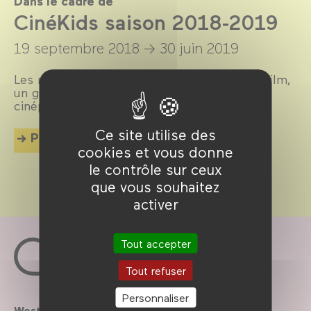
Dans le cadre de
CinéKids saison 2018-2019
19 septembre 2018 →
30 juin 2019
Les mercredis et dimanches après-midi, un film,
un goûter et des animations pour tous les
cinéphiles en herbe de 18 mois à 8 ans !
Ce site utilise des
Plus d'info
cookies et vous donne
le contrôle sur ceux
que vous souhaitez
activer
Tout accepter
Tout refuser
Personnaliser
Westfield
Contactez-nous