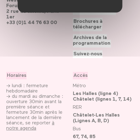
Forum des Halles
Le Forum recrute
2 rue du cinéma, Paris
1er
Brochures à
+33 (0)1 44 76 63 00
télécharger
Archives de la
programmation
Suivez-nous
Horaires
Accès
→ lundi : fermeture
Métro
hebdomadaire
Les Halles (ligne 4)
→ du mardi au dimanche :
Châtelet (lignes 1, 7, 14)
ouverture 30min avant la
première séance et
RER
fermeture 30min après le
Châtelet-Les Halles
lancement de la dernière
(Lignes A, B, D)
séance, se reporter
à
notre agenda
Bus
67, 74, 85