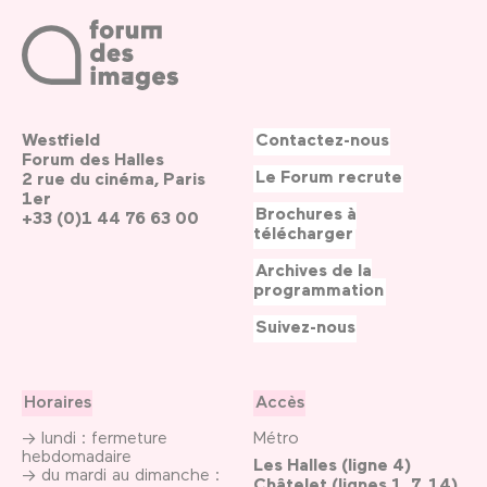
Westfield
Contactez-nous
Forum des Halles
Le Forum recrute
2 rue du cinéma, Paris
1er
Brochures à
+33 (0)1 44 76 63 00
télécharger
Archives de la
programmation
Suivez-nous
Horaires
Accès
→ lundi : fermeture
Métro
hebdomadaire
Les Halles (ligne 4)
→ du mardi au dimanche :
Châtelet (lignes 1, 7, 14)