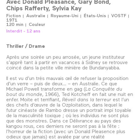
Avec
Donald Pleasance
Gary Bond
Chips Rafferty
Sylvia Kay
Fiction
Australie
Royaume-Uni
États-Unis
VOSTF
1971
120 min
Couleur
Interdit - 12 ans
Thriller / Drame
Après une soirée un peu arrosée, un jeune instituteur
s’apprê tant à partir en vacances à Sidney se retrouve
coincé dans la petite ville minière de Bundanyabba.
Il est vu d’un très mauvais œil de refuser la proposition
d’un verre – puis de deux... – en Australie. Ce que
Michael Powell transforme en gag (
La Conquête du
bout du monde
, 1966), Ted Kotcheff en fait une nuit en
enfer. Moite et terrifiant,
Réveil dans la terreur
est l’un
des chefs d’œuvre de la Ozploitation, dans lequel le
futur cinéaste de Rambo dresse un portrait impi toyable
de la masculinité toxique ; où les individus ne sont plus
que des monstres. Dans ce Délivrance au pays des
kangou rous, ces derniers ne seront pas à la fête :
l’horreur de la fiction (avec un Donald Pleasence plus
odieux que jamais) est avalée par une réalité