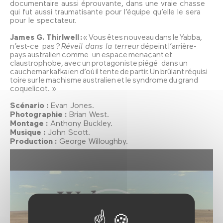
documentaire aussi éprouvante, dans une vraie chasse
qui fut aussi traumatisante pour l’équipe qu’elle le sera
pour le spectateur.
James G. Thirlwell :
« Vous êtes nouveau dans le Yabba,
n’est-ce pas ?
Réveil dans la terreur
dépeint l’arrière-
pays australien comme un espace menaçant et
claustrophobe, avec un protagoniste piégé dans un
cauchemar kafkaïen d’où il tente de partir. Un brûlant réquisi
toire sur le machisme australien et le syndrome du grand
coquelicot. »
Scénario :
Evan Jones.
Photographie :
Brian West.
Montage :
Anthony Buckley.
Musique :
John Scott.
Production :
George Willoughby.