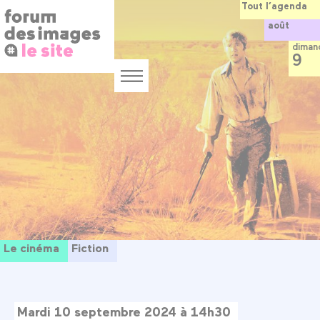
Panneau de gestion des cookies
Aller
Tout l’agenda
au
août
contenu
principal
diman
9
Menu
Le cinéma
Fiction
Mardi 10 septembre 2024 à 14h30