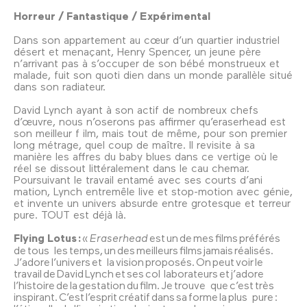
Horreur / Fantastique / Expérimental
Dans son appartement au cœur d’un quartier industriel
désert et menaçant, Henry Spencer, un jeune père
n’arrivant pas à s’occuper de son bébé monstrueux et
malade, fuit son quoti dien dans un monde parallèle situé
dans son radiateur.
David Lynch ayant à son actif de nombreux chefs
d’œuvre, nous n’oserons pas affirmer qu’eraserhead est
son meilleur f ilm, mais tout de même, pour son premier
long métrage, quel coup de maître. Il revisite à sa
manière les affres du baby blues dans ce vertige où le
réel se dissout littéralement dans le cau chemar.
Poursuivant le travail entamé avec ses courts d’ani
mation, Lynch entremêle live et stop-motion avec génie,
et invente un univers absurde entre grotesque et terreur
pure. TOUT est déjà là.
Flying Lotus :
«
Eraserhead
est un de mes films préférés
de tous les temps, un des meilleurs films jamais réalisés.
J’adore l’univers et la vision proposés. On peut voir le
travail de David Lynch et ses col laborateurs et j’adore
l’histoire de la gestation du film. Je trouve que c’est très
inspirant. C’est l’esprit créatif dans sa forme la plus pure :