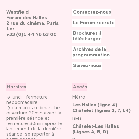
Westfield
Contactez-nous
Forum des Halles
Le Forum recrute
2 rue du cinéma, Paris
1er
Brochures à
+33 (0)1 44 76 63 00
télécharger
Archives de la
programmation
Suivez-nous
Horaires
Accès
→ lundi : fermeture
Métro
hebdomadaire
Les Halles (ligne 4)
→ du mardi au dimanche :
Châtelet (lignes 1, 7, 14)
ouverture 30min avant la
première séance et
RER
fermeture 30min après le
Châtelet-Les Halles
lancement de la dernière
(Lignes A, B, D)
séance, se reporter
à
notre agenda