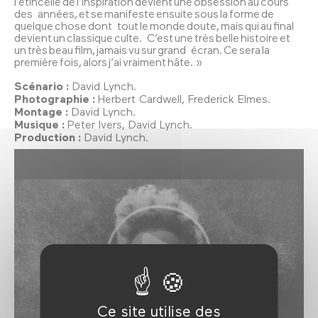
l’étincelle de l’inspiration devient une obsession au cours
des années, et se manifeste ensuite sous la forme de
quelque chose dont tout le monde doute, mais qui au final
devient un classique culte. C’est une très belle histoire et
un très beau film, jamais vu sur grand écran. Ce sera la
première fois, alors j’ai vraiment hâte. »
Scénario :
David Lynch.
Photographie :
Herbert Cardwell, Frederick Elmes.
Montage :
David Lynch.
Musique :
Peter Ivers, David Lynch.
Production :
David Lynch.
Ce site utilise des