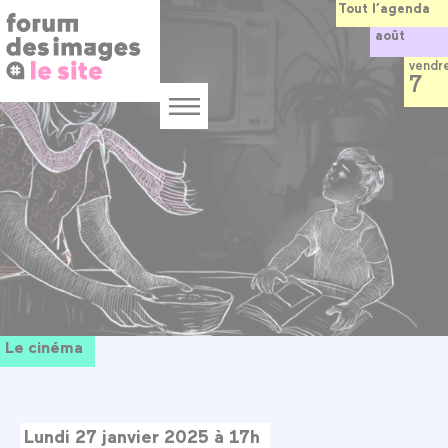
Panneau de gestion des cookies
Aller
Tout l’agenda
au
août
contenu
principal
vendr
7
Menu
Le cinéma
Lundi 27 janvier 2025 à 17h