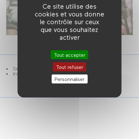
Ce site utilise des
cookies et vous donne
le contrôle sur ceux
que vous souhaitez
activer
Tout accepter
Tout refuser
Séance présentée par Noémie Merlant.
Interdit -16 ans.
Personnaliser