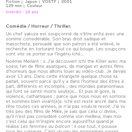
Fiction
Japon
VOSTF
2001
129 min
Couleur
Interdit - 16 ans
Comédie / Horreur / Thriller.
Un chef yakuza est soupçonné de s’être enfui avec une
somme considérable. Son bras droit sadique et
masochiste, persuadé que son patron a été enlevé, le
recherche en torturant tout ce qui bouge. Les soupçons
vont vite se porter sur l’ingénu Ichii...
Noémie Merlant : « J’ai découvert
Ichi the Killer
avec ma
soeur, fan de films asiatiques, de mangas et autres films
d’horreurs que nous allions louer au vidéo-club. Je devais
avoir 13 ans. Dans cette étrangeté quelque chose lui
parlait, souvent parce qu’il y a dans l’horreur des êtres à
part, différents et incompris ; des mondes paranormaux
qui font se sentir moins seul(e)s... Et puis le gore, la
violence, cathartiques ; parce que nous nous en sortons
et sommes bien vivant(e)s. Ichii est resté ancré dans ma
tête toutes ces années, je n’ai pas voulu le revoir. J’ai vu
très peu des films de Miike, je sais que celui ci divise,
qu’il n’est pas considéré comme son meilleur, mais moi
c’est celui qui m’inspire encore aujourd’hui quand je
réalise
Les femmes au balcon
: il ose tout, il pousse
tous les curseurs. C’est un peu les montagnes russes.