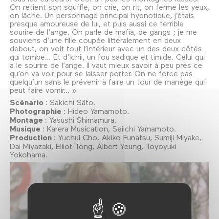
On retient son souffle, on crie, on rit, on ferme les yeux,
on lâche. Un personnage principal hypnotique, j’étais
presque amoureuse de lui, et puis aussi ce terrible
sourire de l’ange. On parle de mafia, de gangs ; je me
souviens d’une fille coupée littéralement en deux
debout, on voit tout l’intérieur avec un des deux côtés
qui tombe... Et d’Ichii, un fou sadique et timide. Celui qui
a le sourire de l’ange. Il vaut mieux savoir à peu près ce
qu’on va voir pour se laisser porter. On ne force pas
quelqu’un sans le prévenir à faire un tour de manège qui
peut faire vomir... »
Scénario
: Sakichi Sâto.
Photographie
: Hideo Yamamoto.
Montage
: Yasushi Shimamura.
Musique
: Karera Musication, Seiichi Yamamoto.
Production
: Yuchul Cho, Akiko Funatsu, Sumiji Miyake,
Dai Miyazaki, Elliot Tong, Albert Yeung, Toyoyuki
Yokohama.