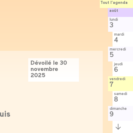
Tout l’agenda
août
lundi
3
mardi
4
mercredi
5
Dévoilé le 30
jeudi
novembre
6
2025
vendredi
7
samedi
8
dimanche
uis
9
Semaine
suivante