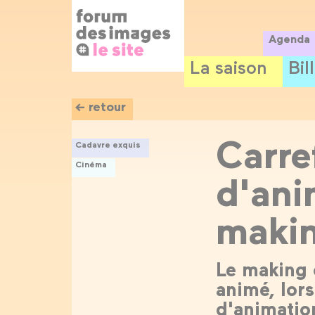
Panneau de gestion des cookies
Aller
au
contenu
Agenda
principal
La saison
Bil
← retour
Carre
Cadavre exquis
Cinéma
d'ani
makin
Le making 
animé, lor
d'animatio