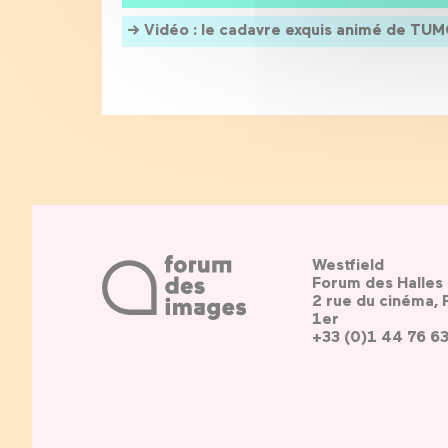
Vidéo : le cadavre exquis animé de TUM
Westfield
Forum des Halles
2 rue du cinéma, 
1er
+33 (0)1 44 76 6