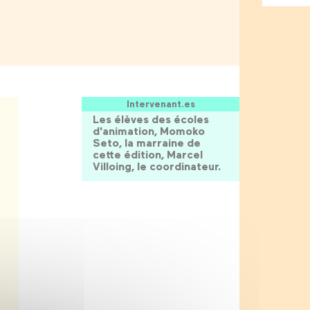
Intervenant.es
Les élèves des écoles
d'animation, Momoko
Seto, la marraine de
cette édition, Marcel
Villoing, le coordinateur.