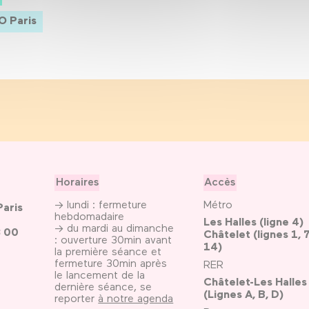
O Paris
Horaires
Accès
→ lundi : fermeture
Métro
Paris
hebdomadaire
Les Halles (ligne 4)
→ du mardi au dimanche
3 00
Châtelet (lignes 1, 7
: ouverture 30min avant
14)
la première séance et
fermeture 30min après
RER
le lancement de la
Châtelet-Les Halles
dernière séance, se
(Lignes A, B, D)
reporter
à notre agenda