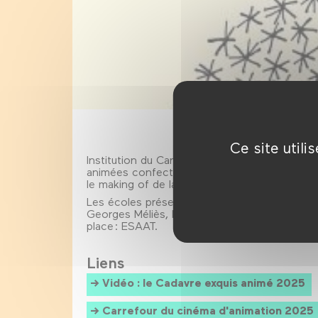
Ce site util
Institution du Carrefour du Cinéma d'animati
animées confectionné durant le festival par l
le making of de la fabrication de l'édition 202
Les écoles présentes : ENSAD, ATI, Universit
Georges Méliès, École des Gobelins, Institut
place : ESAAT.
Liens
Vidéo : le Cadavre exquis animé 2025
Carrefour du cinéma d'animation 2025