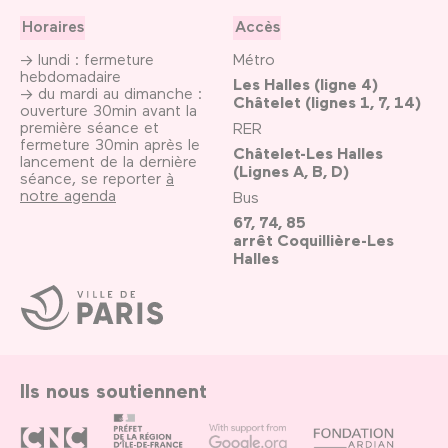
Horaires
Accès
→ lundi : fermeture
Métro
hebdomadaire
Les Halles (ligne 4)
→ du mardi au dimanche :
Châtelet (lignes 1, 7, 14)
ouverture 30min avant la
première séance et
RER
fermeture 30min après le
Châtelet-Les Halles
lancement de la dernière
(Lignes A, B, D)
séance, se reporter
à
notre agenda
Bus
67, 74, 85
arrêt Coquillière-Les
Halles
Ville
de
Paris
Ils nous soutiennent