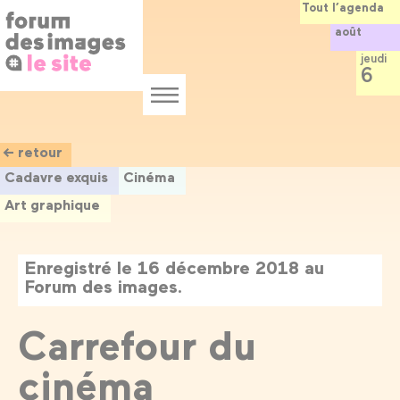
Panneau de gestion des cookies
Aller
Tout l’agenda
au
août
contenu
principal
jeudi
6
Menu
← retour
Cadavre exquis
Cinéma
Art graphique
Enregistré le 16 décembre 2018 au
Forum des images.
Carrefour du
cinéma