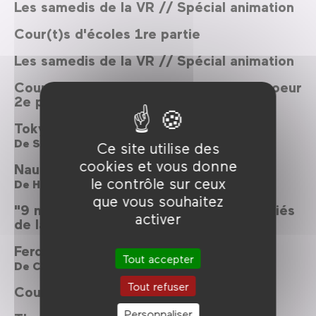
Les samedis de la VR // Spécial animation
Cour(t)s d'écoles 1re partie
Les samedis de la VR // Spécial animation
Courts métrages français : Coups de coeur
2e partie
Tokyo Godfathers
De
Satoshi Kon
Ce site utilise des
cookies et vous donne
Nausicaä de la vallée du vent
le contrôle sur ceux
De
Hayao Miyazaki
que vous souhaitez
"9 mois après J.-C.A." suivi de "Les Mariés
activer
de la tour Eiffel"
Ferdinand
Tout accepter
De
Carlos Saldanha
Tout refuser
Cour(t)s d'écoles 4e partie
Personnaliser