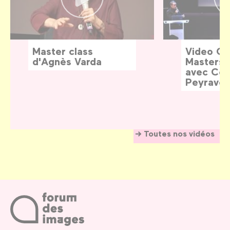
Master class
Video G
d'Agnès Varda
Masters:
avec Céd
Peyraver
Toutes nos vidéos