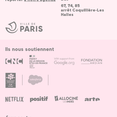
67, 74, 85
arrêt Coquillière-Les
Halles
Ville
de
Paris
Ils nous soutiennent