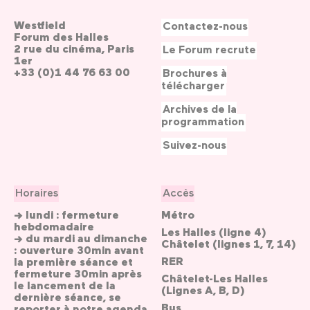
Westfield
Contactez-nous
Forum des Halles
2 rue du cinéma, Paris
Le Forum recrute
1er
+33 (0)1 44 76 63 00
Brochures à
télécharger
Archives de la
programmation
Suivez-nous
Horaires
Accès
→ lundi : fermeture
Métro
hebdomadaire
Les Halles (ligne 4)
→ du mardi au dimanche
Châtelet (lignes 1, 7, 14)
: ouverture 30min avant
RER
la première séance et
fermeture 30min après
Châtelet-Les Halles
le lancement de la
(Lignes A, B, D)
dernière séance, se
Bus
reporter
à notre agenda