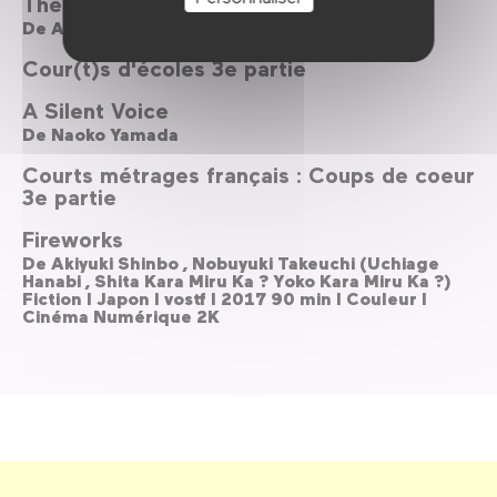
The Man Who Knew 75 Langages
De
Anne Magnussen ,
Pawel Debski
Cour(t)s d'écoles 3e partie
A Silent Voice
De
Naoko Yamada
Courts métrages français : Coups de coeur
3e partie
Fireworks
De
Akiyuki Shinbo ,
Nobuyuki Takeuchi (Uchiage
Hanabi ,
Shita Kara Miru Ka ? Yoko Kara Miru Ka ?)
Fiction l Japon l vostf l 2017 90 min l Couleur l
Cinéma Numérique 2K