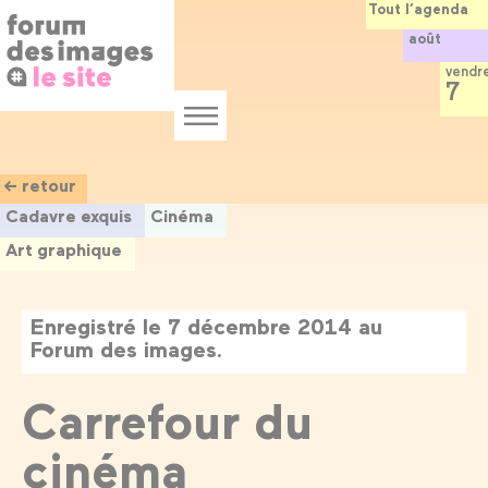
Panneau de gestion des cookies
Aller
Tout l’agenda
au
août
contenu
principal
vendr
7
Menu
← retour
Cadavre exquis
Cinéma
Art graphique
Enregistré le 7 décembre 2014 au
Forum des images.
Carrefour du
cinéma