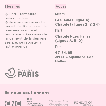
Horaires
Accès
→ lundi : fermeture
Métro
hebdomadaire
Les Halles (ligne 4)
→ du mardi au dimanche :
Châtelet (lignes 1, 7, 14)
ouverture 30min avant la
première séance et
RER
fermeture 30min après le
Châtelet-Les Halles
lancement de la dernière
(Lignes A, B, D)
séance, se reporter
à
notre agenda
Bus
67, 74, 85
arrêt Coquillière-Les
Halles
Ville
de
Paris
Ils nous soutiennent