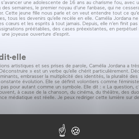
oit s’avancer une adolescente de 16 ans au charisme fou, avec
g des semaines, le premier noyau d’une fanbase, qui ne cessera 
 Cette jeune fille nous parle et on veut entendre tout ce qu’el
les, tous les devenirs qu’elle recèle en elle. Camélia Jordana n
s cœurs et les esprits à tout jamais. Depuis, elle n’en finit pas
assignations préétablies, des cases préexistantes, en perpétu
t une joyeuse ouverture d’esprit.
dit-elle
tions artistiques et ses prises de parole, Camélia Jordana a tr
Déconstruire » est un verbe qu’elle chérit particulièrement. Déc
inants, embrasser la multiplicité des identités, la pluralité des 
nstante évolution. Elle se définit volontiers comme féministe
 pas pour autant comme un symbole. Elle dit : « La question, c’
 souvent, à cause de la chanson, du cinéma, du théâtre, des du
e médiatique est réelle. Je peux rediriger cette lumière sur d
e Camélia Jordana