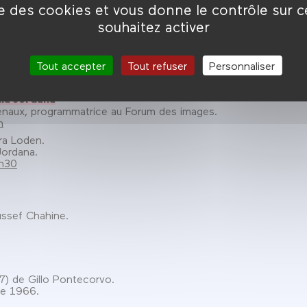
ise des cookies et vous donne le contrôle sur 
oches
(1965) de Marco Bellocchio.
souhaitez activer
15h30
Tout accepter
Tout refuser
Personnaliser
ia Jordana
naux, programmatrice au Forum des images.
h
ra Loden.
Jordana.
0h30
ssef Chahine.
) de Gillo Pontecorvo.
se 1966.