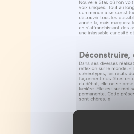
Nouvelle Star, où l’on v
voix uniques. Tout au lon
commence à se constituer.
découvrir tous les possib
année-là, mais marquera le
en s’affranchissant des 
une inlassable curiosité e
Déconstruire, 
Dans ses diverses réalisa
réflexion sur le monde. « 
stéréotypes, les récits dom
façonnent nos êtres en co
du débat, elle ne se pose
lumière. Elle est sur moi
permanente. Cette présenc
sont chères. »
Les séances d