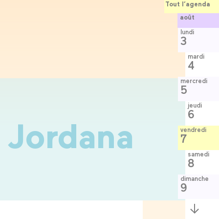
Tout l’agenda
août
lundi
3
mardi
4
mercredi
5
jeudi
6
 Jordana
vendredi
7
samedi
8
dimanche
9
Semaine
suivante