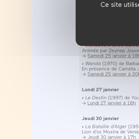
Vendredi 24 janvier
Ce site util
•
Les Poings dans les p
Version restaurée 4K.
→
Vendredi 24 janvier à 
Samedi 25 janvier
•
Rencontre avec Camél
Animée par Zeynep Jouve
→
Samedi 25 janvier à 18
•
Wanda
(1970) de Barba
En présence de Camélia 
→
Samedi 25 janvier à 2
Lundi 27 janvier
•
Le Destin
(1997) de You
→
Lundi 27 janvier à 16h
Jeudi 30 janvier
•
La Bataille d’Alger
(1957
Lion d’or, Mostra de Veni
→
Jeudi 30 janvier à 17h