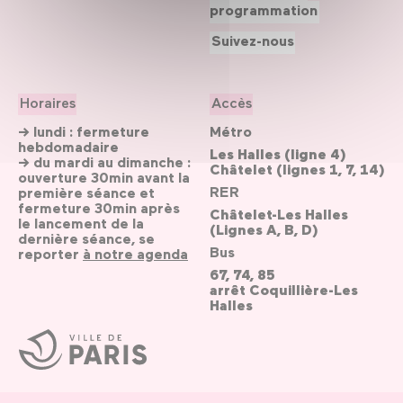
programmation
Suivez-nous
Horaires
Accès
→ lundi : fermeture
Métro
hebdomadaire
Les Halles (ligne 4)
→ du mardi au dimanche :
Châtelet (lignes 1, 7, 14)
ouverture 30min avant la
RER
première séance et
fermeture 30min après
Châtelet-Les Halles
le lancement de la
(Lignes A, B, D)
dernière séance, se
Bus
reporter
à notre agenda
67, 74, 85
arrêt Coquillière-Les
Halles
Ville
de
Paris