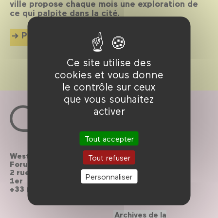
ville propose chaque mois une exploration de
ce qui palpite dans la cité.
Plus d'info
Ce site utilise des
cookies et vous donne
le contrôle sur ceux
que vous souhaitez
activer
Tout accepter
Westfield
Contactez-nous
Tout refuser
Forum des Halles
2 rue du cinéma, Paris
Le Forum recrute
Personnaliser
1er
+33 (0)1 44 76 63 00
Brochures à
télécharger
Archives de la