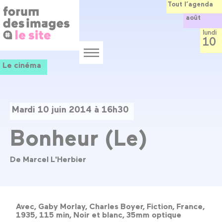
Panneau de gestion des cookies
Aller
Tout l’agenda
au
août
contenu
principal
lundi
10
Menu
Le cinéma
Mardi 10 juin 2014 à 16h30
Bonheur (Le)
De Marcel L'Herbier
Avec, Gaby Morlay, Charles Boyer, Fiction, France,
1935, 115 min, Noir et blanc, 35mm optique