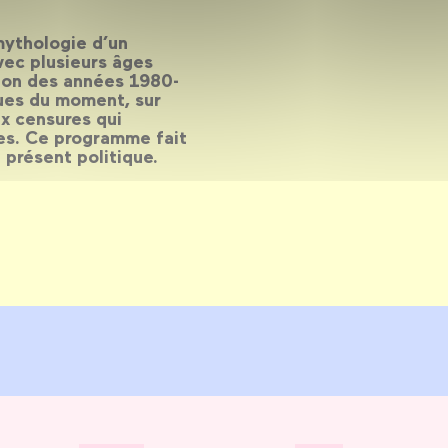
mythologie d’un
vec plusieurs âges
tion des années 1980-
ues du moment, sur
ux censures qui
tes. Ce programme fait
 présent politique.