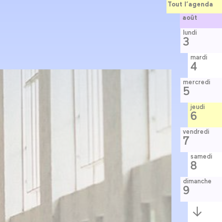
Tout l’agenda
août
lundi
3
mardi
4
mercredi
5
jeudi
6
vendredi
7
samedi
8
dimanche
9
Semaine
suivante