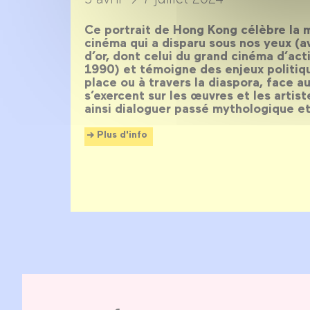
Ce portrait de Hong Kong célèbre la 
cinéma qui a disparu sous nos yeux (a
d’or, dont celui du grand cinéma d’ac
1990) et témoigne des enjeux politiq
place ou à travers la diaspora, face a
s’exercent sur les œuvres et les artis
ainsi dialoguer passé mythologique et
Plus d'info