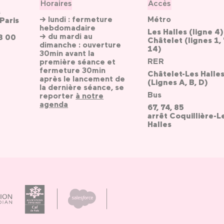
Horaires
Accès
s
→ lundi : fermeture
Métro
Paris
hebdomadaire
Les Halles (ligne 4)
→ du mardi au
3 00
Châtelet (lignes 1, 
dimanche : ouverture
14)
30min avant la
RER
première séance et
fermeture 30min
Châtelet-Les Halle
après le lancement de
(Lignes A, B, D)
la dernière séance, se
Bus
reporter
à notre
agenda
67, 74, 85
arrêt Coquillière-L
Halles