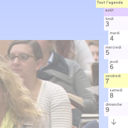
Tout l’agenda
août
lundi
3
mardi
4
mercredi
5
jeudi
6
vendredi
7
samedi
8
dimanche
9
Semaine
suivante