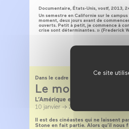
Documentaire, États-Unis, vostf, 2013, 
Un semestre en Californie sur le campus d
moment, deux jours avant de commencer à
ouverts. Petit à petit, je commence à com
crise sont déterminantes. » (Frederick 
Ce site util
Dans le cadre de
Le monde est St
L’Amérique en 80 films / en prés
10 janvier →
28 février 2018
Il est des cinéastes qui ne laissent pa
Stone en fait partie. Alors qu’il nous 