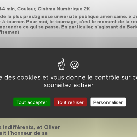
244 min, Couleur, Cinéma Numérique 2K
e la plus prestigieuse université publique américaine. « Je
 tourner. Pour moi, le tournage, c’est le moment de la re
prendre ce qui se passe. En particulier, s’agissant de Ber
Wiseman)
ise des cookies et vous donne le contrôle sur 
souhaitez activer
one
Tout accepter
Tout refuser
Personnaliser
ence d’Oliver Stone
s indifférents, et Oliver
fait l’honneur de sa