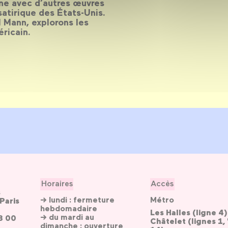
nne avec d’autres œuvres
 satirique des États-Unis.
 Mann, explorons les
ricain.
Horaires
Accès
s
→ lundi : fermeture
Métro
Paris
hebdomadaire
Les Halles (ligne 4)
→ du mardi au
3 00
Châtelet (lignes 1, 
dimanche : ouverture