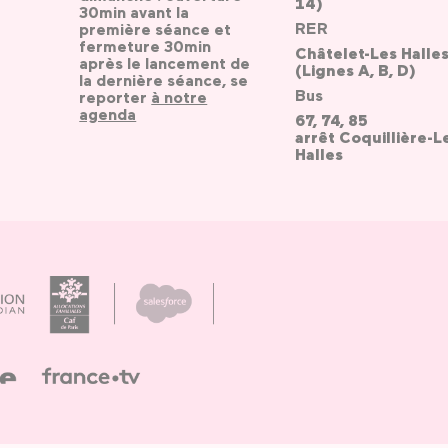
14)
30min avant la
RER
première séance et
fermeture 30min
Châtelet-Les Halle
après le lancement de
(Lignes A, B, D)
la dernière séance, se
Bus
reporter
à notre
agenda
67, 74, 85
arrêt Coquillière-L
Halles