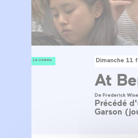
Dimanche 11 f
Le cinéma
At Be
De Frederick Wis
Précédé d'
Garson (jou