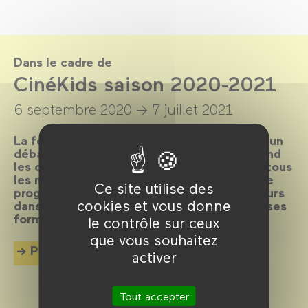
Dans le cadre de
CinéKids saison 2020-2021
6 septembre 2020 →
7 juillet 2021
La formule magique des
CinéKids
– un film, un
débat ou une animation et un goûter – attend
les cinéphiles en herbe de 18 mois à 8 ans tous
les mercredis et dimanches après-midi ! Une
Ce site utilise des
programmation joyeuse et ludique et toujours
cookies et vous donne
dans la découverte du cinéma dans toutes ses
formes.
le contrôle sur ceux
que vous souhaitez
Plus d'info
activer
Tout accepter