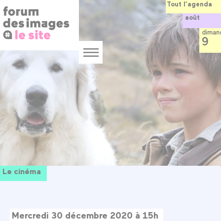
Panneau de gestion des cookies
Aller
Tout l’agenda
au
août
contenu
principal
diman
9
Menu
Le cinéma
Mercredi 30 décembre 2020 à 15h