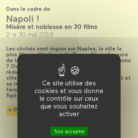
Dans le cadre de
Napoli !
Misère et noblesse en 30 films
2 → 30 mai 2019
Les clichés sont légion sur Naples, la ville la
plus filmée d’Italie après Rome. Alors, il y aura
de la pizza, la Camorra, des Vespa et la mamma
? Oui, il y en aura aussi, mais Naples ne se
réduit à rien de tout cela, car c’est une
ville‑oxymore où les contraires s’incorporent et
Ce site utilise des
se réinventent sans cesse, dans une vitalité
féroce, déjouant toutes les cartes postales
cookies et vous donne
figées.
le contrôle sur ceux
que vous souhaitez
Plus d'info
activer
Tout accepter