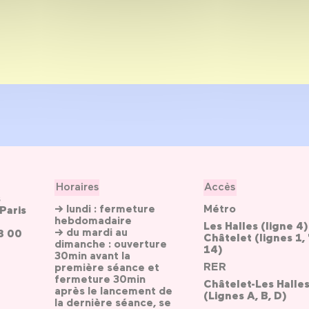
Horaires
Accès
s
→ lundi : fermeture
Métro
Paris
hebdomadaire
Les Halles (ligne 4)
→ du mardi au
3 00
Châtelet (lignes 1, 
dimanche : ouverture
14)
30min avant la
RER
première séance et
fermeture 30min
Châtelet-Les Halle
après le lancement de
(Lignes A, B, D)
la dernière séance, se