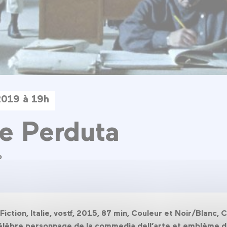
2019 à 19h
 e Perduta
o
iction, Italie, vostf, 2015, 87 min, Couleur et Noir/Blanc
– célèbre personnage de la commedia dell’arte et emblème de