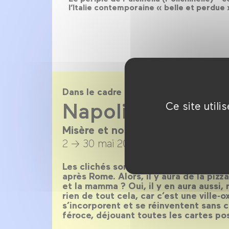
l’Italie contemporaine « belle et perdue »
Dans le cadre de
Napoli !
Ce site util
Misère et noblesse en 30 films
2 → 30 mai 2019
Les clichés sont légion sur Naples, la vi
après Rome. Alors, il y aura de la piz
et la mamma ? Oui, il y en aura aussi,
rien de tout cela, car c’est une ville‑
s’incorporent et se réinventent sans c
féroce, déjouant toutes les cartes pos