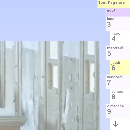
Tout l’agenda
août
lundi
3
mardi
4
mercredi
5
jeudi
6
vendredi
7
samedi
8
dimanche
9
Semaine
suivante