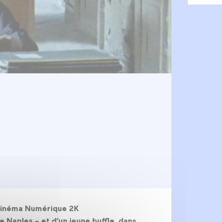
, Cinéma Numérique 2K
 Naples – et d’un jeune buffle, dans