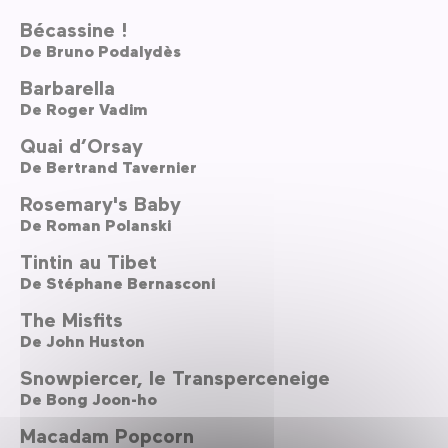
Bécassine !
De
Bruno Podalydès
Barbarella
De
Roger Vadim
Quai d’Orsay
De
Bertrand Tavernier
Rosemary's Baby
De
Roman Polanski
Tintin au Tibet
De
Stéphane Bernasconi
The Misfits
De
John Huston
Snowpiercer, le Transperceneige
De
Bong Joon-ho
Macadam Popcorn