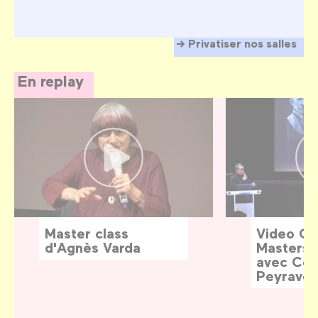
Privatiser nos salles
En replay
Master class
Video G
d'Agnès Varda
Masters:
avec Céd
Peyraver