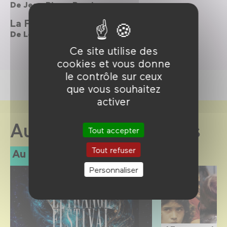
De
Jean-Pierre Pozzi
La Fameuse Invasion des ours en Sicile
De
Lorenzo Mattotti
Ce site utilise des
cookies et vous donne
le contrôle sur ceux
que vous souhaitez
activer
Au Forum des images
Tout accepter
Tout refuser
Au programme
Personnaliser