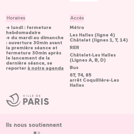
Horaires
Accès
→ lundi : fermeture
Métro
hebdomadaire
Les Halles (ligne 4)
→ du mardi au dimanche
Châtelet (lignes 1, 7, 14)
: ouverture 30min avant
RER
la première séance et
fermeture 30min après
Châtelet-Les Halles
le lancement de la
(Lignes A, B, D)
dernière séance, se
Bus
reporter
à notre agenda
67, 74, 85
arrêt Coquillière-Les
Halles
Ville
de
Paris
Ils nous soutiennent