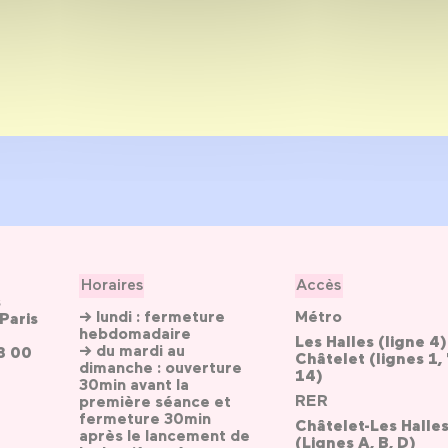
Horaires
Accès
s
→ lundi : fermeture
Métro
Paris
hebdomadaire
Les Halles (ligne 4)
→ du mardi au
3 00
Châtelet (lignes 1, 
dimanche : ouverture
14)
30min avant la
RER
première séance et
fermeture 30min
Châtelet-Les Halle
après le lancement de
(Lignes A, B, D)