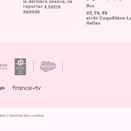
la dernière séance, se
Bus
reporter
à notre
agenda
67, 74, 85
arrêt Coquillière-L
Halles
ales
Gestion des cookies