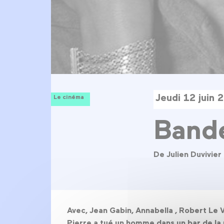
Jeudi 12 juin 
Le cinéma
Bande
De Julien Duvivier
Avec, Jean Gabin, Annabella , Robert Le 
Pierre a tué un homme dans un bar de la 