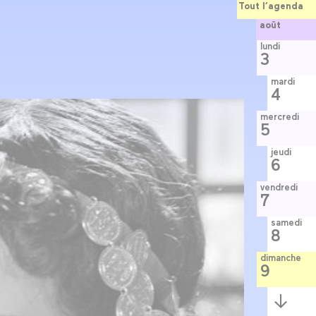
Tout l’agenda
août
lundi
3
mardi
4
mercredi
5
jeudi
6
vendredi
7
samedi
8
dimanche
9
Semaine
suivante