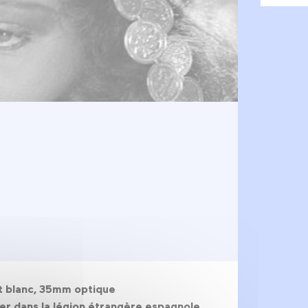
et blanc, 35mm optique
ger dans la légion étrangère espagnole.