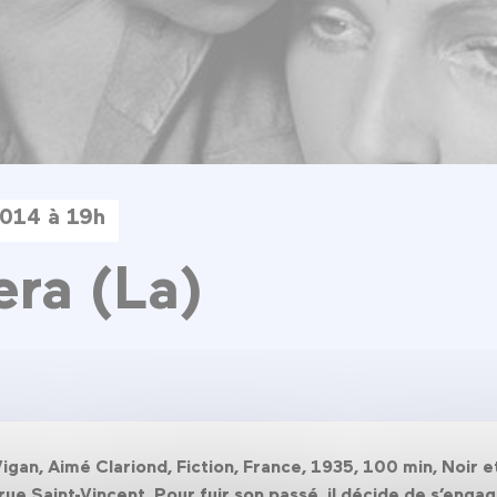
2014 à 19h
ra (La)
Vigan, Aimé Clariond, Fiction, France, 1935, 100 min, Noir 
rue Saint-Vincent. Pour fuir son passé, il décide de s’enga