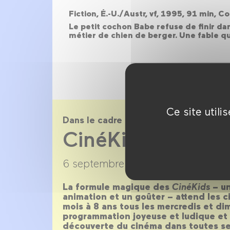
Fiction, É.-U./Austr, vf, 1995, 91 min,
Le petit cochon Babe refuse de finir da
métier de chien de berger. Une fable qui
Ce site util
Dans le cadre de
CinéKids saison
6 septembre 2020 →
7 juillet 2021
La formule magique des
CinéKids
– un
animation et un goûter – attend les 
mois à 8 ans tous les mercredis et d
programmation joyeuse et ludique et 
découverte du cinéma dans toutes se