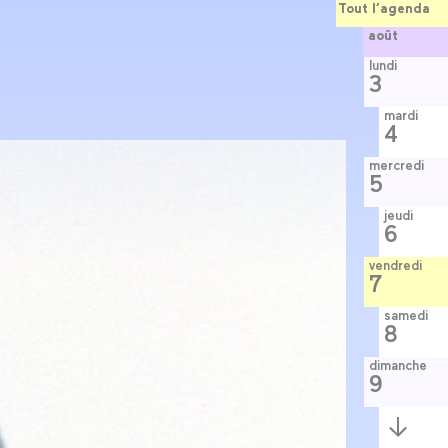
Tout l’agenda
août
lundi
3
mardi
4
mercredi
5
jeudi
6
vendredi
7
samedi
8
dimanche
9
Semaine
suivante