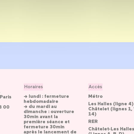
Horaires
Accès
s
→ lundi : fermeture
Métro
Paris
hebdomadaire
Les Halles (ligne 4)
→ du mardi au
3 00
Châtelet (lignes 1, 
dimanche : ouverture
14)
30min avant la
RER
première séance et
fermeture 30min
Châtelet-Les Halle
après le lancement de
(Lignes A, B, D)