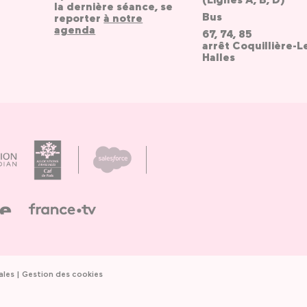
la dernière séance, se
Bus
reporter
à notre
agenda
67, 74, 85
arrêt Coquillière-L
Halles
ales
Gestion des cookies