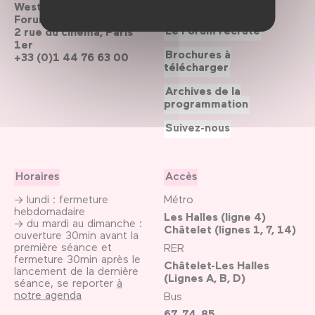
Westfield
Contactez-nous
Forum des Halles
Le Forum recrute
2 rue du cinéma, Paris
1er
Brochures à
+33 (0)1 44 76 63 00
télécharger
Archives de la
programmation
Suivez-nous
Horaires
Accès
→ lundi : fermeture
Métro
hebdomadaire
Les Halles (ligne 4)
→ du mardi au dimanche :
Châtelet (lignes 1, 7, 14)
ouverture 30min avant la
première séance et
RER
fermeture 30min après le
Châtelet-Les Halles
lancement de la dernière
(Lignes A, B, D)
séance, se reporter
à
notre agenda
Bus
67, 74, 85