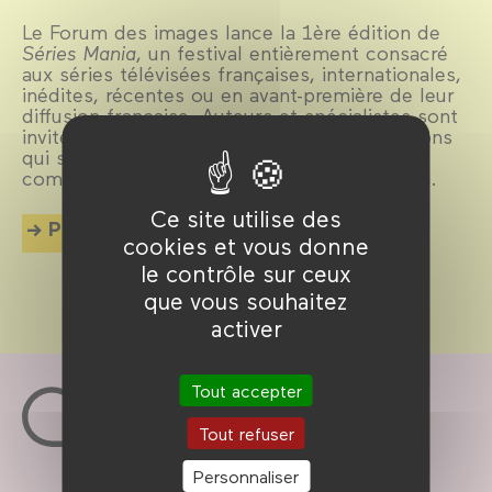
Le Forum des images lance la 1ère édition de
Séries Mania
, un festival entièrement consacré
aux séries télévisées françaises, internationales,
inédites, récentes ou en avant-première de leur
diffusion française. Auteurs et spécialistes sont
invités à éclairer les coulisses de ces créations
qui se sont imposées, ces dernières années,
comme une expression centrale de la fiction.
Ce site utilise des
Plus d'info
cookies et vous donne
le contrôle sur ceux
que vous souhaitez
activer
Tout accepter
Tout refuser
Personnaliser