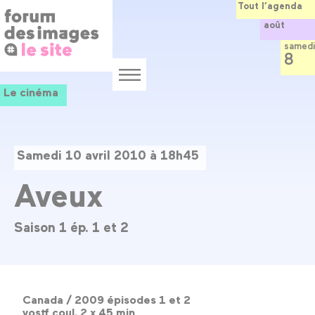
Panneau de gestion des cookies
Aller
Tout l’agenda
au
août
contenu
principal
samedi
8
Menu
Le cinéma
Samedi 10 avril 2010 à 18h45
Aveux
Saison 1 ép. 1 et 2
Canada / 2009 épisodes 1 et 2
vostf coul. 2 x 45 min