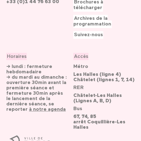
+33 (0)1 44 76 63 00
Brochures à
télécharger
Archives de la
programmation
Suivez-nous
Horaires
Accès
→ lundi : fermeture
Métro
hebdomadaire
Les Halles (ligne 4)
→ du mardi au dimanche :
Châtelet (lignes 1, 7, 14)
ouverture 30min avant la
RER
première séance et
fermeture 30min après
Châtelet-Les Halles
le lancement de la
(Lignes A, B, D)
dernière séance, se
Bus
reporter
à notre agenda
67, 74, 85
arrêt Coquillière-Les
Halles
Ville