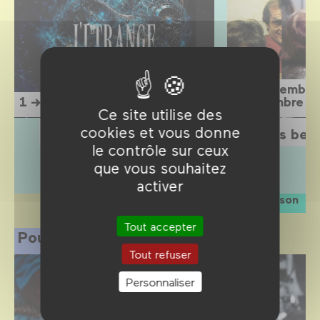
15 septembre
1 → 12 septembre 2026
1 novembre 2
Ce site utilise des
cookies et vous donne
L'Étrange Festival 2026
Sois belle
le contrôle sur ceux
que vous souhaitez
activer
La saison
Tout accepter
Pour les professionnels
Tout refuser
Personnaliser