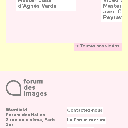
d'Agnès Varda
Masters:
avec Céd
Peyraver
Toutes nos vidéos
Westfield
Contactez-nous
Forum des Halles
2 rue du cinéma, Paris
Le Forum recrute
1er